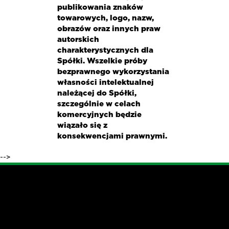
publikowania znaków
towarowych, logo, nazw,
obrazów oraz innych praw
autorskich
charakterystycznych dla
Spółki. Wszelkie próby
bezprawnego wykorzystania
własności intelektualnej
należącej do Spółki,
szczególnie w celach
komercyjnych będzie
wiązało się z
konsekwencjami prawnymi.
-->